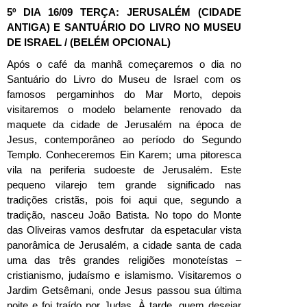
5º DIA 16/09 TERÇA: JERUSALÉM (CIDADE
ANTIGA) E SANTUÁRIO DO LIVRO NO MUSEU
DE ISRAEL / (BELÉM OPCIONAL)
Após o café da manhã começaremos o dia no
Santuário do Livro do Museu de Israel com os
famosos pergaminhos do Mar Morto, depois
visitaremos o modelo belamente renovado da
maquete da cidade de Jerusalém na época de
Jesus, contemporâneo ao período do Segundo
Templo. Conheceremos Ein Karem; uma pitoresca
vila na periferia sudoeste de Jerusalém. Este
pequeno vilarejo tem grande significado nas
tradições cristãs, pois foi aqui que, segundo a
tradição, nasceu João Batista. No topo do Monte
das Oliveiras vamos desfrutar da espetacular vista
panorâmica de Jerusalém, a cidade santa de cada
uma das três grandes religiões monoteístas –
cristianismo, judaísmo e islamismo. Visitaremos o
Jardim Getsêmani, onde Jesus passou sua última
noite e foi traído por Judas. À tarde, quem desejar